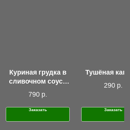
Куриная грудка в
Тушёная капу
сливочном соусе
290
р.
со спаржей
790
р.
Заказать
Заказать