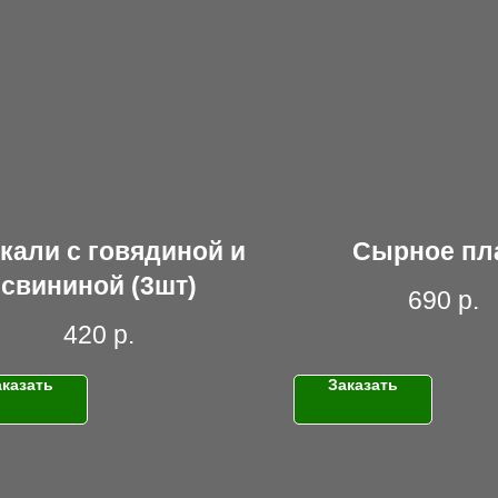
кали с говядиной и
Сырное пл
свининой (3шт)
690
р.
420
р.
аказать
Заказать