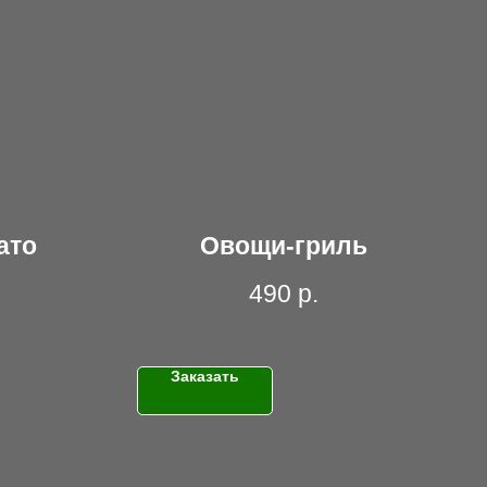
ато
Овощи-гриль
490
р.
Заказать