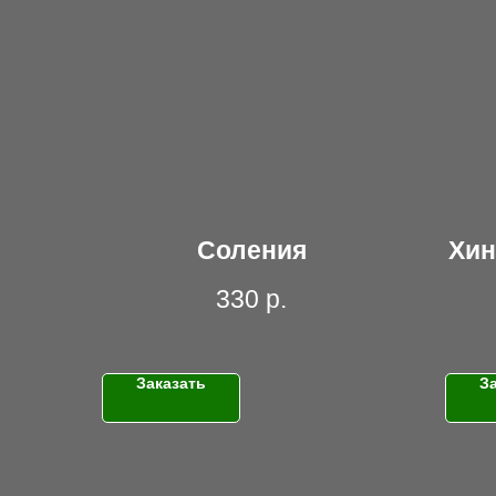
Соления
Хин
330
р.
Заказать
З