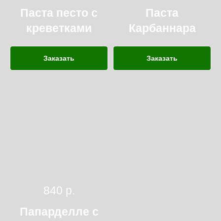
Паста песто с
Паста
креветками
Карбаннара
Заказать
Заказать
840
р.
Папарделле с