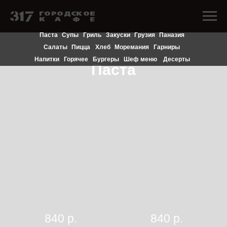
Паста
Супы
Гриль
Закуски
Грузия
Паназия
Салаты
Пицца
Хлеб
Моремания
Гарниры
Напитки
Горячее
Бургеры
Шеф меню
Десерты
Паста
840
р.
840
р.